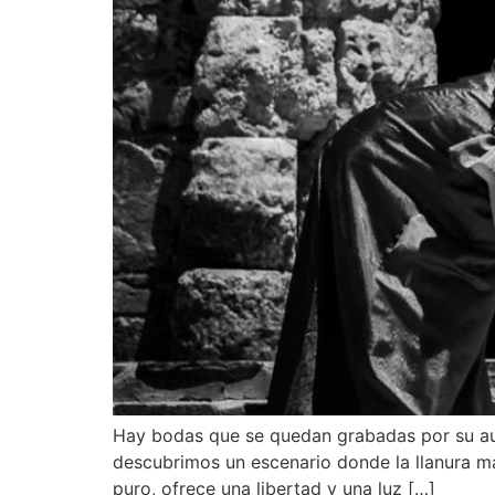
Hay bodas que se quedan grabadas por su aute
descubrimos un escenario donde la llanura ma
puro, ofrece una libertad y una luz […]