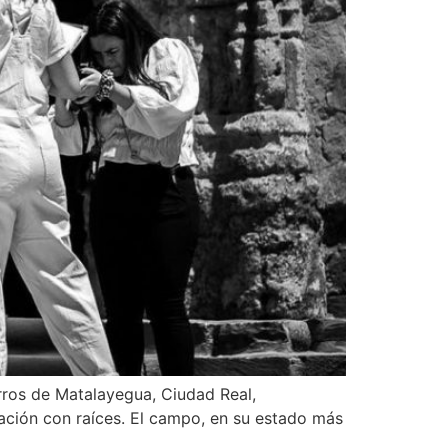
rros de Matalayegua, Ciudad Real,
ación con raíces. El campo, en su estado más